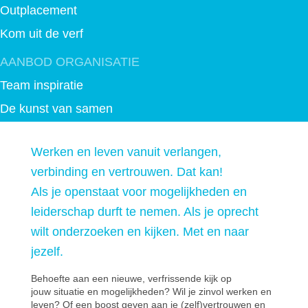
Outplacement
Kom uit de verf
AANBOD ORGANISATIE
Team inspiratie
De kunst van samen
Wat speelt er bij jullie?
Werken en leven vanuit verlangen,
Duurzame ontwikkeling
verbinding en vertrouwen. Dat kan!
OVER MENS IN UITVOERING
Als je openstaat voor mogelijkheden en
Werkwijze en aanpak
leiderschap durft te nemen. Als je oprecht
Profile Dynamics
wilt onderzoeken en kijken. Met en naar
jezelf.
Referenties
Over Jeannette
Behoefte aan een nieuwe, verfrissende kijk op
jouw situatie en mogelijkheden? Wil je zinvol werken en
Kunst van Jeannette
leven? Of een boost geven aan je (zelf)vertrouwen en